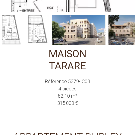
MAISON
TARARE
Référence
5379- C03
4 pièces
82.10
m²
315 000 €