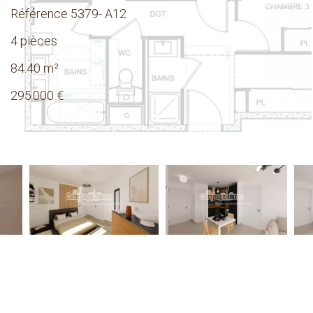
Référence
5379- A12
4 pièces
84.40
m²
295 000 €