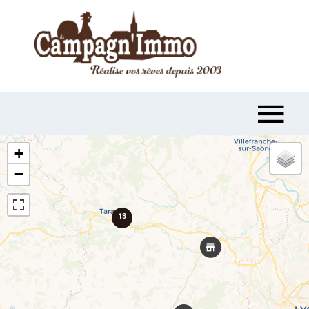
+
−
13