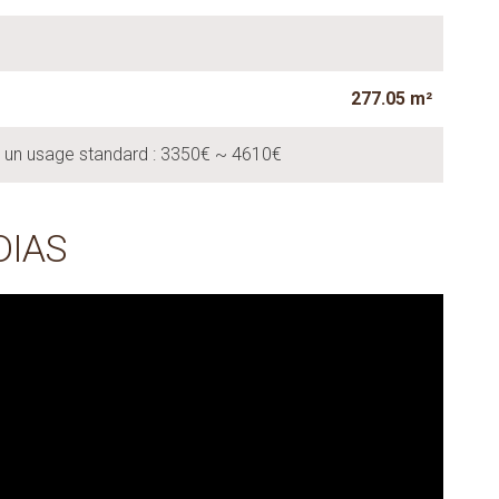
277.05 m²
r un usage standard : 3350€ ~ 4610€
DIAS