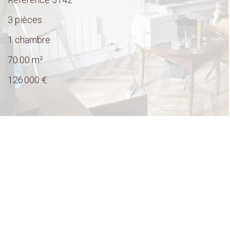
3 pièces
1 chambre
70.00
m²
126 000 €