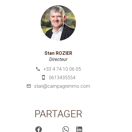
Stan ROZIER
Directeur
+33 4 74 10 06 05
0613435554
stan@campagnimmo.com
PARTAGER