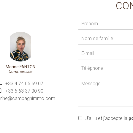
CO
Marine FANTON
Commerciale
+33 4 74 05 69 07
+33 6 63 37 00 90
rine@campagnimmo.com
J’ai lu et j'accepte la
po